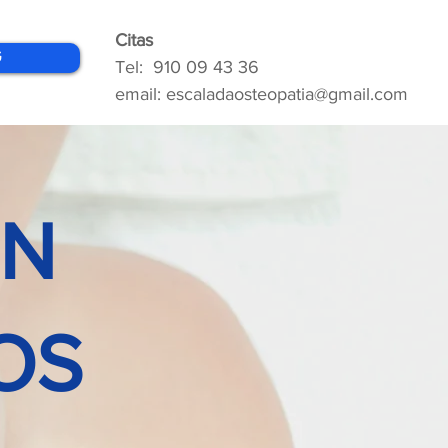
Citas
G
Tel: 910 09 43 36
email: escaladaosteopatia@gmail.com
EN
OS