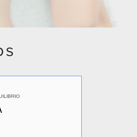
os
ILIBRIO
A