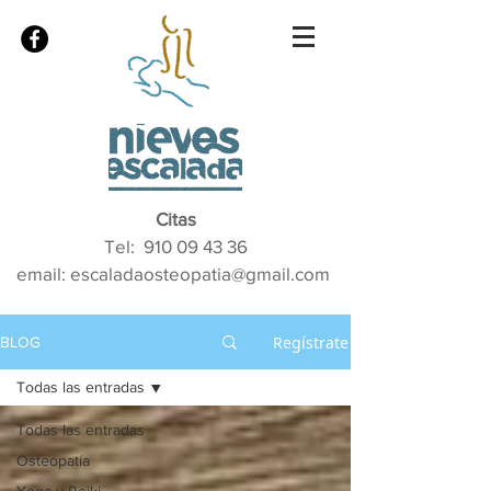
Citas
Tel:
910 09 43 36
email: escaladaosteopatia@gmail.com
Regístrate
BLOG
Todas las entradas
Todas las entradas
Osteopatía