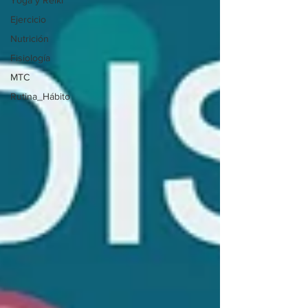
Yoga y Reiki
Ejercicio
Nutrición
Fisiología
MTC
Rutina_Hábito