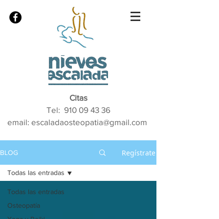
Citas
Tel:
910 09 43 36
email: escaladaosteopatia@gmail.com
Regístrate
BLOG
Todas las entradas
Todas las entradas
Osteopatía