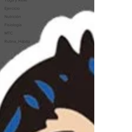
Yoga y Reiki
Ejercicio
Nutrición
Fisiología
MTC
Rutina_Hábito