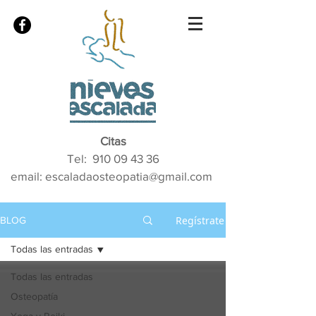
Citas
Tel:
910 09 43 36
email: escaladaosteopatia@gmail.com
Regístrate
BLOG
Todas las entradas
Todas las entradas
Osteopatía