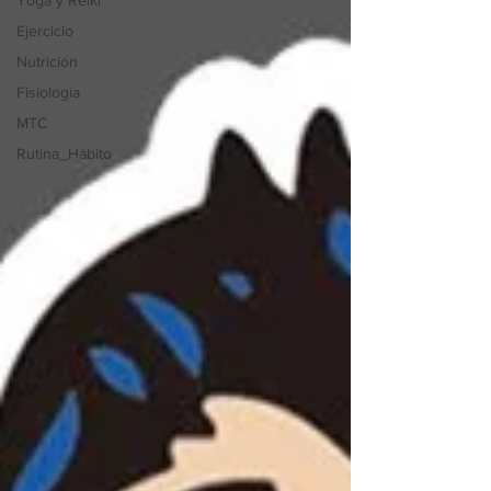
Yoga y Reiki
Ejercicio
Nutrición
Fisiología
MTC
Rutina_Hábito