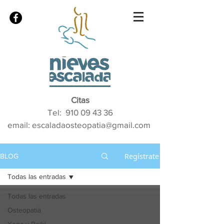
Citas
Tel:
910 09 43 36
email: escaladaosteopatia@gmail.com
Regístrate
BLOG
Todas las entradas
Todas las entradas
Osteopatía