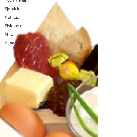
Yoga y Reiki
Ejercicio
Nutrición
Fisiología
MTC
Rutina_Hábito