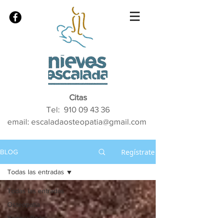
Citas
Tel:
910 09 43 36
email: escaladaosteopatia@gmail.com
Regístrate
BLOG
Todas las entradas
Todas las entradas
Osteopatía