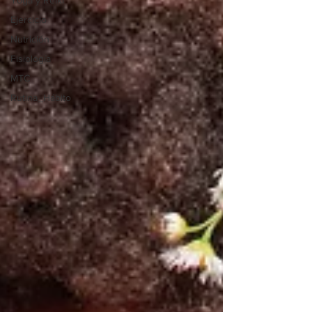
Yoga y Reiki
Ejercicio
Nutrición
Fisiología
MTC
Rutina_Hábito