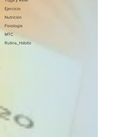
Yoga y Reiki
Ejercicio
Nutrición
Fisiología
MTC
Rutina_Hábito