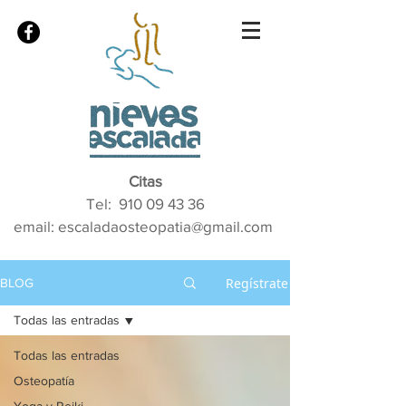
Citas
Tel:
910 09 43 36
email: escaladaosteopatia@gmail.com
Regístrate
BLOG
Todas las entradas
Todas las entradas
Osteopatía