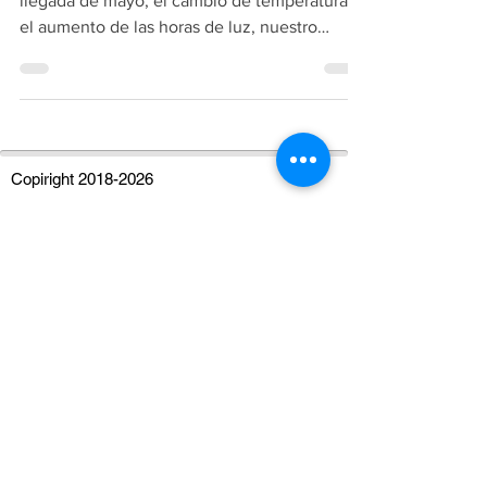
Prepara tu cuerpo para el verano. Con la
llegada de mayo, el cambio de temperatura y
el aumento de las horas de luz, nuestro
metabolismo comienza a adaptarse a una
nueva estación. Es el momento en el que
muchos se plantean la "operación bikini",
pero desde la osteopatía preferimos hablar de
una "operación salud".
Copiright
2018-2026