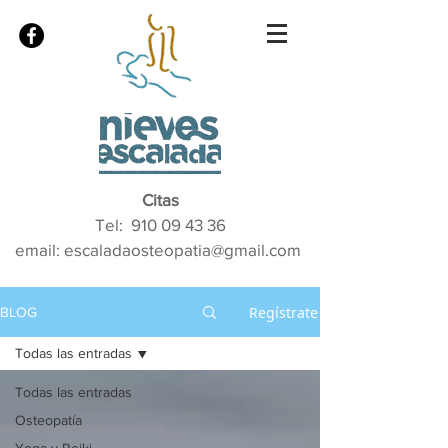
Citas
Tel:
910 09 43 36
email: escaladaosteopatia@gmail.com
Regístrate
BLOG
Todas las entradas
Todas las entradas
Osteopatía