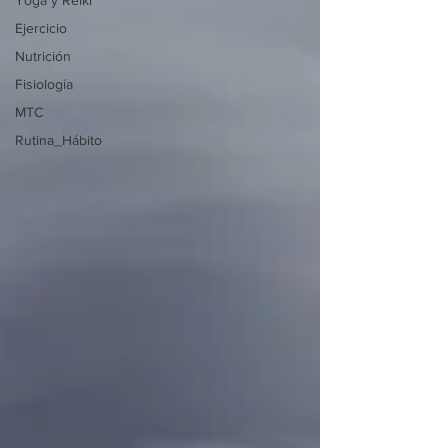
Yoga y Reiki
Ejercicio
Nutrición
Fisiología
MTC
Rutina_Hábito