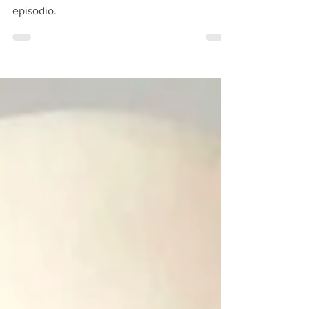
quién afecta más, y que hacer si sufrimos un
episodio.