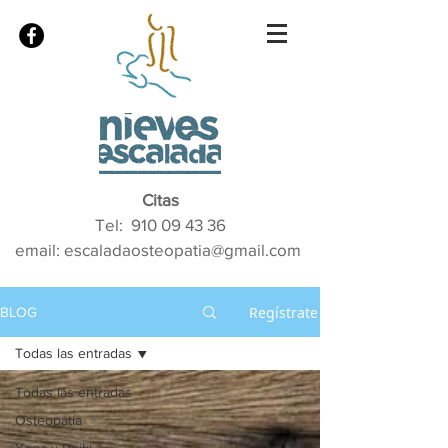
Citas
Tel:
910 09 43 36
email: escaladaosteopatia@gmail.com
Regístrate
BLOG
Todas las entradas
Todas las entradas
Osteopatía