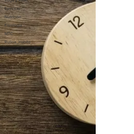
Yoga y Reiki
Ejercicio
Nutrición
Fisiología
MTC
Rutina_Hábito