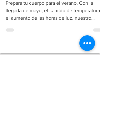
Prepara tu cuerpo para el verano. Con la
llegada de mayo, el cambio de temperatura y
el aumento de las horas de luz, nuestro
metabolismo comienza a adaptarse a una
nueva estación. Es el momento en el que
muchos se plantean la "operación bikini",
pero desde la osteopatía preferimos hablar de
una "operación salud".
Copiright
2018-2026