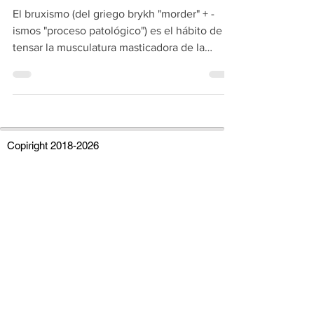
Bruxismo y Osteopatía
El bruxismo (del griego brykh "morder" + -
ismos "proceso patológico") es el hábito de
tensar la musculatura masticadora de la
mandíbula...
Copiright
2018-2026