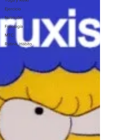
Yoga y Reiki
Ejercicio
Nutrición
Fisiología
MTC
Rutina_Hábito