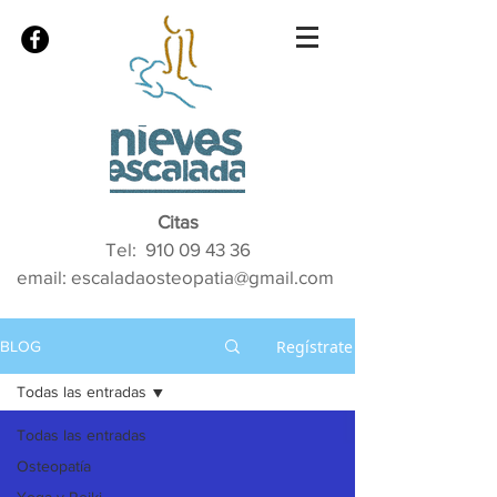
Citas
Tel:
910 09 43 36
email: escaladaosteopatia@gmail.com
Regístrate
BLOG
Todas las entradas
Todas las entradas
Osteopatía