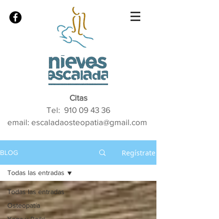
Citas
Tel:
910 09 43 36
email: escaladaosteopatia@gmail.com
Regístrate
BLOG
Todas las entradas
Todas las entradas
Osteopatía