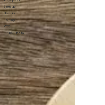
Yoga y Reiki
Ejercicio
Nutrición
Fisiología
MTC
Rutina_Hábito