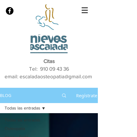
Citas
Tel:
910 09 43 36
email: escaladaosteopatia@gmail.com
Regístrate
BLOG
Todas las entradas
Todas las entradas
Osteopatía