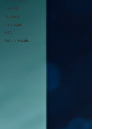
Yoga y Reiki
Ejercicio
Nutrición
Fisiología
MTC
Rutina_Hábito