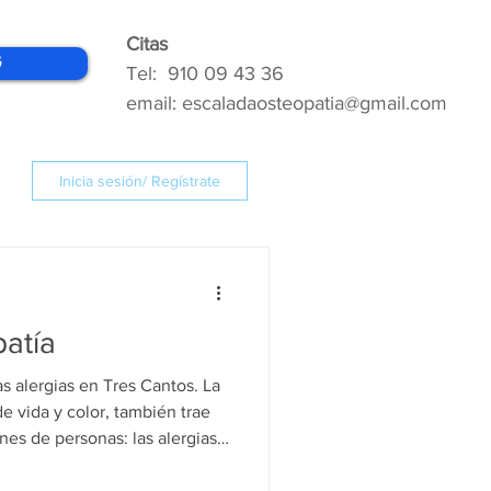
Citas
G
Tel: 910 09 43 36
email: escaladaosteopatia@gmail.com
Inicia sesión/ Regístrate
patía
s alergias en Tres Cantos. La
e vida y color, también trae
nes de personas: las alergias
or de ojos, congestión nasal y
 síntomas que, aunque comunes,