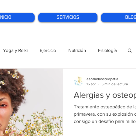
INICIO
SERVICIOS
BLO
Yoga y Reiki
Ejercicio
Nutrición
Fisiología
escaladaosteopatia
15 abr
5 min de lectura
Alergias y osteo
Tratamiento osteopático de la
primavera, con su explosión d
consigo un desafío para millo
estacionales. Estornudos, pic
dificultad para respirar son