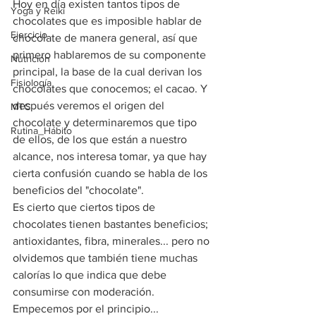
Hoy en día existen tantos tipos de 
Yoga y Reiki
chocolates que es imposible hablar de 
Ejercicio
chocolate de manera general, así que 
primero hablaremos de su componente 
Nutrición
principal, la base de la cual derivan los 
Fisiología
chocolates que conocemos; el cacao. Y 
después veremos el origen del 
MTC
chocolate y determinaremos que tipo 
Rutina_Hábito
de ellos, de los que están a nuestro 
alcance, nos interesa tomar, ya que hay 
cierta confusión cuando se habla de los 
beneficios del "chocolate".
Es cierto que ciertos tipos de 
chocolates tienen bastantes beneficios; 
antioxidantes, fibra, minerales... pero no 
olvidemos que también tiene muchas 
calorías lo que indica que debe 
consumirse con moderación.
Empecemos por el principio...