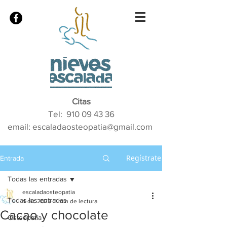
Citas
Tel:
910 09 43 36
email: escaladaosteopatia@gmail.com
Regístrate
Entrada
Todas las entradas
escaladaosteopatia
Todas las entradas
4 dic 2023
11 min de lectura
Cacao y chocolate
Osteopatía