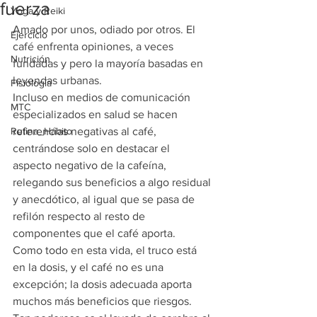
fuerza
Yoga y Reiki
Amado por unos, odiado por otros. El 
Ejercicio
café enfrenta opiniones, a veces 
Nutrición
fundadas y pero la mayoría basadas en 
leyendas urbanas.
Fisiología
Incluso en medios de comunicación 
MTC
especializados en salud se hacen 
Rutina_Hábito
referencias negativas al café, 
centrándose solo en destacar el 
aspecto negativo de la cafeína, 
relegando sus beneficios a algo residual 
y anecdótico, al igual que se pasa de 
refilón respecto al resto de 
componentes que el café aporta.
Como todo en esta vida, el truco está 
en la dosis, y el café no es una 
excepción; la dosis adecuada aporta 
muchos más beneficios que riesgos. 