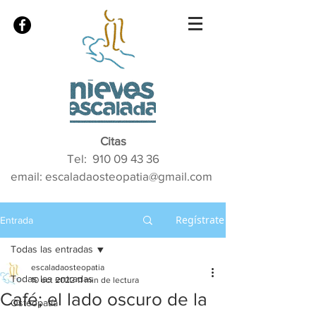
Citas
Tel:
910 09 43 36
email: escaladaosteopatia@gmail.com
Regístrate
Entrada
Todas las entradas
escaladaosteopatia
Todas las entradas
10 oct 2022
11 min de lectura
Café; el lado oscuro de la
Osteopatía