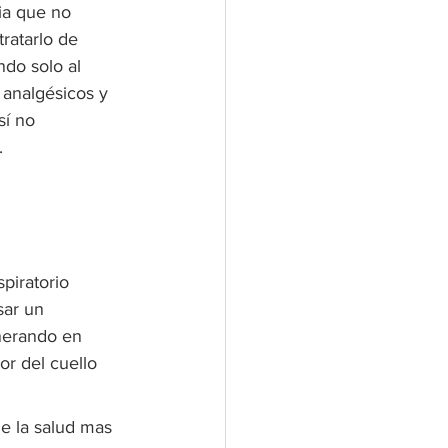
ia que no 
ratarlo de 
do solo al 
analgésicos y 
sí no 
.
piratorio 
sar un 
nerando en 
or del cuello 
e la salud mas 