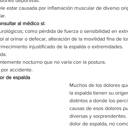
siones deportivas.
uele estar causada por inflamación muscular de diverso ori
ar. 
nsultar al médico si:
urológicos; como pérdida de fuerza o sensibilidad en ext
l al orinar o defecar, alteración de la movilidad fina de lo
rmecimiento injustificado de la espalda o extremidades.
ada.
ntemente nocturno que no varía con la postura.
 por accidente.
lor de espalda
Muchos de los dolores qu
la espalda tienen su orige
distintos a donde los perci
causas de esos dolores p
diversas y sorprendentes.
dolor de espalda, no com