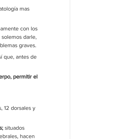
patología mas 
damente con los 
 solemos darle, 
blemas graves.
í que, antes de 
rpo, permitir el 
s, 12 dorsales y 
s;
 situados 
ebrales, hacen 