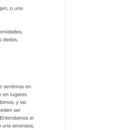
gen, o una 
remidades, 
s dedos, 
e sentimos en 
n en lugares 
bimos, y las 
ueden ser 
 Entendamos el 
o una amenaza, 