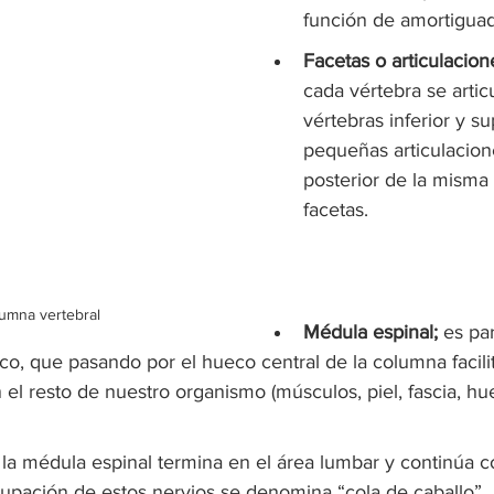
función de amortiguad
Facetas o articulacion
cada vértebra se artic
vértebras inferior y s
pequeñas articulacion
posterior de la misma
facetas.
umna vertebral
Médula espinal;
 es pa
co, que pasando por el hueco central de la columna facili
 el resto de nuestro organismo (músculos, piel, fascia, hu
 la médula espinal termina en el área lumbar y continúa 
rupación de estos nervios se denomina “cola de caballo”.