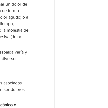
r un dolor de 
a de forma 
olor agudo) o a 
 tiempo, 
la molestia de 
siva (dolor 
espalda varía y 
 diversos 
es asociadas 
n ser dolores 
cánico o 