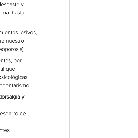
desgaste y 
uma, hasta 
ientos lesivos, 
ue nuestro 
eoporosis).
ntes, por 
ral que 
sicológicas 
sedentarismo.
dorsalgia y 
esgarro de 
ntes, 