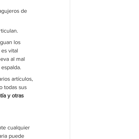
 agujeros de 
ticulan.
guan los 
s vital 
eva al mal 
 espalda.
ios artículos, 
 todas sus 
ía y otras 
te cualquier 
aria puede 