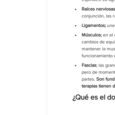
Raíces nerviosas
conjunción, las r
Ligamentos;
 une
Músculos;
 en el
cambios de equil
mantener la musc
funcionamiento d
Fascias
; las gra
pero de momento
partes. 
Son funda
terapias tienen
¿Qué es el do