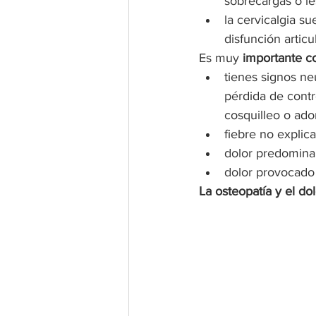
sobrecargas o le
la cervicalgia s
disfunción articul
Es muy 
importante co
tienes signos ne
pérdida de contro
cosquilleo o ado
fiebre no explic
dolor predomina
dolor provocado
La osteopatía y el do