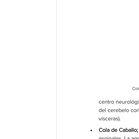
Col
centro neurológi
del cerebelo con
vísceras).
Cola de Caballo;
espinales. La ag