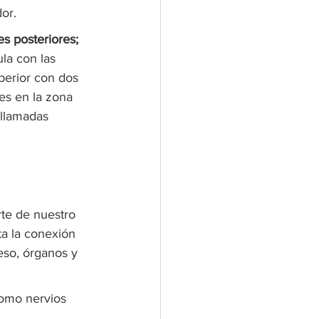
or.
es posteriores;
ula con las 
uperior con dos 
es en la zona 
 llamadas 
rte de nuestro 
ta la conexión 
eso, órganos y 
como nervios 