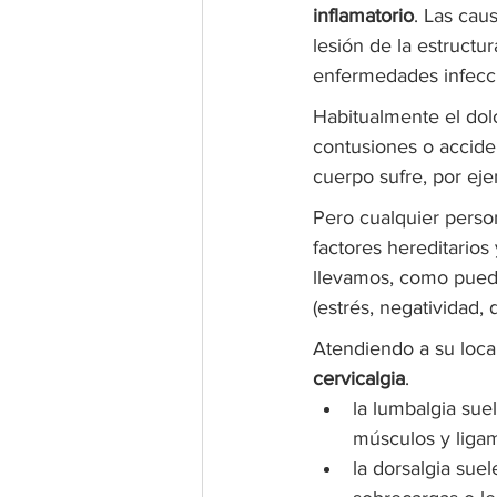
inflamatorio
. Las cau
lesión de la estructu
enfermedades infecci
Habitualmente el dol
contusiones o accide
cuerpo sufre, por eje
Pero cualquier person
factores hereditarios
llevamos, como pueden
(estrés, negatividad,
Atendiendo a su local
cervicalgia
.
la lumbalgia su
músculos y liga
la dorsalgia suel