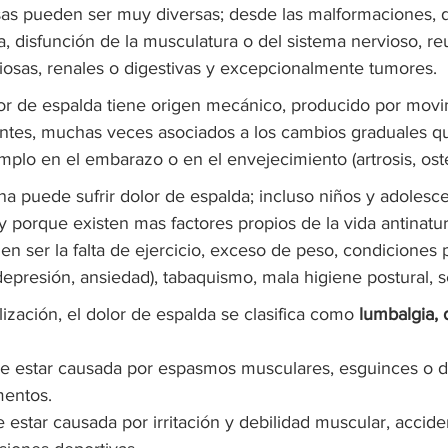
sas pueden ser muy diversas; desde las malformaciones, 
ra, disfunción de la musculatura o del sistema nervioso, re
osas, renales o digestivas y excepcionalmente tumores.
or de espalda tiene origen mecánico, producido por movim
ntes, muchas veces asociados a los cambios graduales q
mplo en el embarazo o en el envejecimiento (artrosis, ost
a puede sufrir dolor de espalda; incluso niños y adolesce
 y porque existen mas factores propios de la vida antinatu
 ser la falta de ejercicio, exceso de peso, condiciones p
 depresión, ansiedad), tabaquismo, mala higiene postural, 
ización, el dolor de espalda se clasifica como 
lumbalgia, 
ele estar causada por espasmos musculares, esguinces o d
mentos.
e estar causada por irritación y debilidad muscular, accide