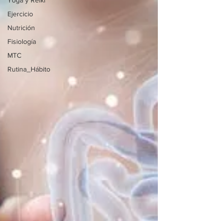
Yoga y Reiki
Ejercicio
Nutrición
Fisiología
MTC
Rutina_Hábito