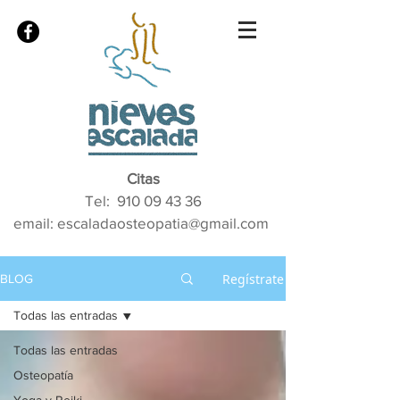
Citas
Tel:
910 09 43 36
email: escaladaosteopatia@gmail.com
Regístrate
BLOG
Todas las entradas
Todas las entradas
Osteopatía