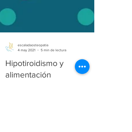
escaladaosteopatia
4 may 2021
5 min de lectura
Hipotiroidismo y
alimentación
La tiroides es una pequeña glándula
endocrina común en todos los mamíferos,
con forma de mariposa, y que los humanos
tenemos en el parte...