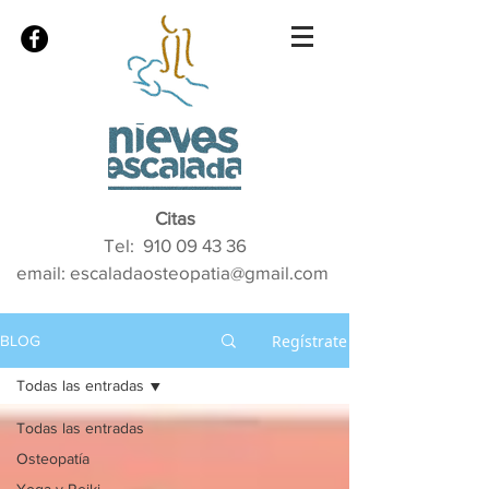
Citas
Tel:
910 09 43 36
email: escaladaosteopatia@gmail.com
Regístrate
BLOG
Todas las entradas
Todas las entradas
Osteopatía