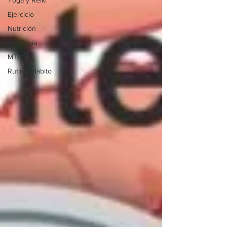
Yoga y Reiki
Ejercicio
Nutrición
Fisiología
MTC
Rutina_Hábito