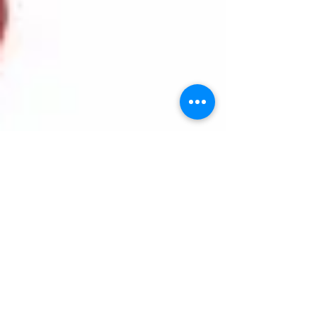
escaladaosteopatia
8 sept 2021
7 min de lectura
Flora (microbioma)
intestinal
Las bacterias y el microbioma Las bacterias al