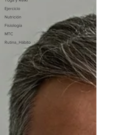
Yoga y Reiki
Ejercicio
Nutrición
Fisiología
MTC
Rutina_Hábito