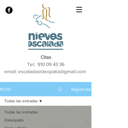
Citas
Tel:
910 09 43 36
email: escaladaosteopatia@gmail.com
Regístrate
BLOG
Todas las entradas
Todas las entradas
Osteopatía