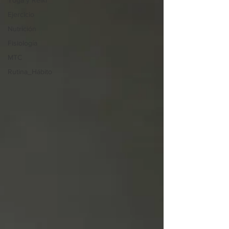
Yoga y Reiki
Ejercicio
Nutrición
Fisiología
MTC
Rutina_Hábito