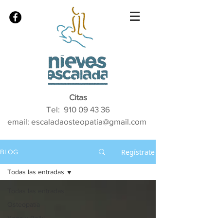
Citas
Tel:
910 09 43 36
email: escaladaosteopatia@gmail.com
Regístrate
BLOG
Todas las entradas
Todas las entradas
Osteopatía