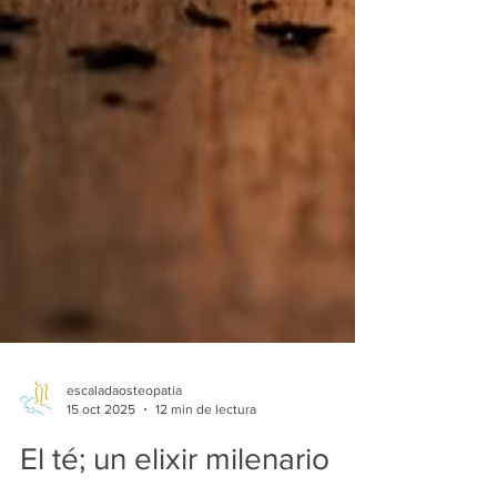
escaladaosteopatia
15 oct 2025
12 min de lectura
El té; un elixir milenario