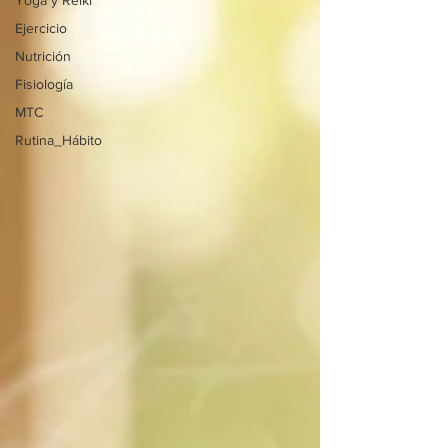
Yoga y Reiki
Ejercicio
Nutrición
Fisiología
MTC
Rutina_Hábito