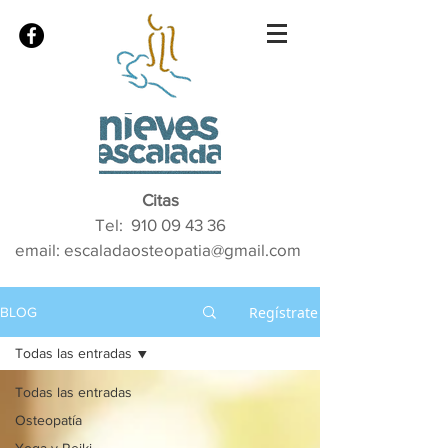
Citas
Tel:
910 09 43 36
email: escaladaosteopatia@gmail.com
Regístrate
BLOG
Todas las entradas
Todas las entradas
Osteopatía