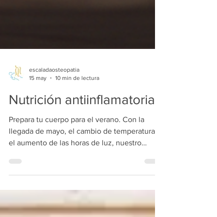
escaladaosteopatia
15 may
10 min de lectura
Nutrición antiinflamatoria
Prepara tu cuerpo para el verano. Con la
llegada de mayo, el cambio de temperatura y
el aumento de las horas de luz, nuestro
metabolismo comienza a adaptarse a una
nueva estación. Es el momento en el que
muchos se plantean la "operación bikini",
pero desde la osteopatía preferimos hablar de
una "operación salud".