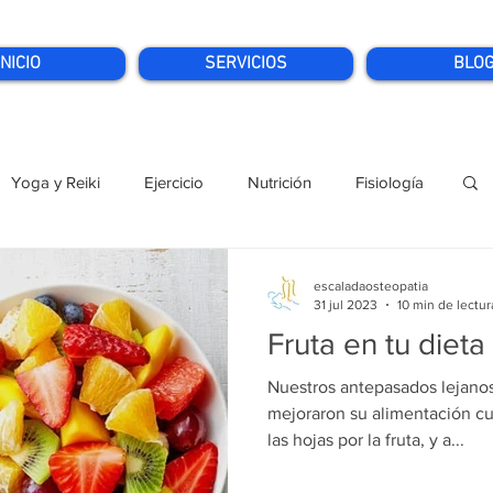
INICIO
SERVICIOS
BLO
Yoga y Reiki
Ejercicio
Nutrición
Fisiología
escaladaosteopatia
31 jul 2023
10 min de lectur
Fruta en tu dieta
Nuestros antepasados lejanos,
mejoraron su alimentación cua
las hojas por la fruta, y a...