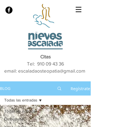
Citas
Tel:
910 09 43 36
email: escaladaosteopatia@gmail.com
Regístrate
BLOG
Todas las entradas
Todas las entradas
Osteopatía