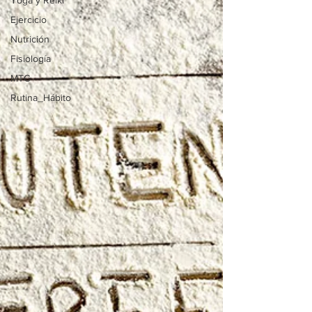
Yoga y Reiki
Ejercicio
Nutrición
Fisiología
MTC
Rutina_Hábito