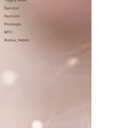
Yoga y Reiki
Ejercicio
Nutrición
Fisiología
MTC
Rutina_Hábito