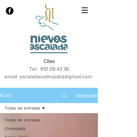
Citas
Tel:
910 09 43 36
email: escaladaosteopatia@gmail.com
Regístrate
BLOG
Todas las entradas
Todas las entradas
Osteopatía