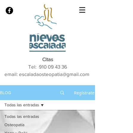
Citas
Tel:
910 09 43 36
email: escaladaosteopatia@gmail.com
Regístrate
BLOG
Todas las entradas
Todas las entradas
Osteopatía