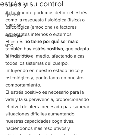
estrés y su control
Yoga y Reiki
Actualmente podemos definir el estrés 
Ejercicio
como la respuesta fisiológica (física) o 
Nutrición
psicológica (emocional) a factores 
estresantes internos o externos.
Fisiología
El estrés 
no tiene por qué ser malo
, 
MTC
también hay 
estrés positivo,
 que adapta 
Rutina_Hábito
al individuo al medio, afectando a casi 
todos los sistemas del cuerpo, 
influyendo en nuestro estado físico y 
psicológico y, por lo tanto en nuestro 
comportamiento.
El estrés positivo es necesario para la 
vida y la supervivencia, proporcionando 
el nivel de alerta necesario para superar 
situaciones difíciles aumentando 
nuestras capacidades cognitivas, 
haciéndonos mas resolutivos y 