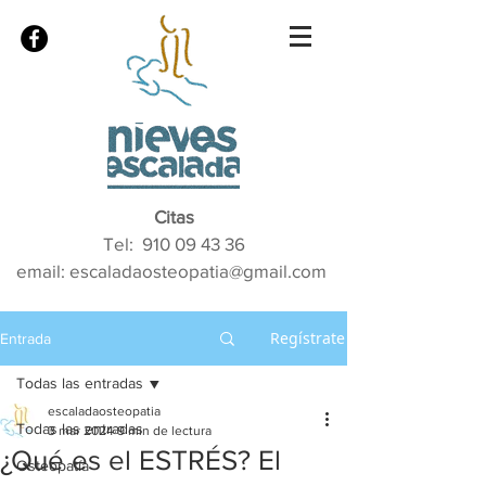
Citas
Tel:
910 09 43 36
email: escaladaosteopatia@gmail.com
Regístrate
Entrada
Todas las entradas
escaladaosteopatia
Todas las entradas
3 mar 2024
9 min de lectura
¿Qué es el ESTRÉS? El
Osteopatía