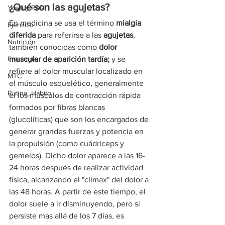
¿Qué son las agujetas?
Yoga y Reiki
En medicina se usa el término 
mialgia 
Ejercicio
diferida
 para referirse a las 
agujetas
, 
Nutrición
también conocidas como 
dolor 
Fisiología
muscular de aparición tardía;
 y se 
refiere al dolor muscular localizado en 
MTC
el músculo esquelético, generalmente 
Rutina_Hábito
el los músculos de contracción rápida 
formados por fibras blancas 
(glucolíticas) que son los encargados de 
generar grandes fuerzas y potencia en 
la propulsión (como cuádriceps y 
gemelos). Dicho dolor aparece a las 16-
24 horas después de realizar actividad 
física, alcanzando el "clímax" del dolor a 
las 48 horas. A partir de este tiempo, el 
dolor suele a ir disminuyendo, pero si 
persiste mas allá de los 7 días, es 