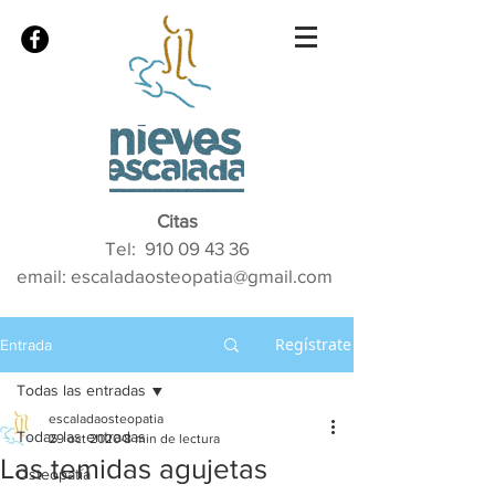
Citas
Tel:
910 09 43 36
email: escaladaosteopatia@gmail.com
Regístrate
Entrada
Todas las entradas
escaladaosteopatia
Todas las entradas
29 oct 2020
8 min de lectura
Las temidas agujetas
Osteopatía